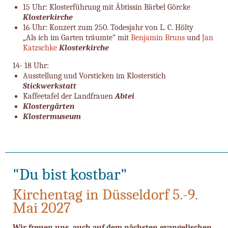
15 Uhr: Klosterführung mit Äbtissin Bärbel Görcke
Klosterkirche
16 Uhr: Konzert zum 250. Todesjahr von L. C. Hölty
„Als ich im Garten träumte“ mit
Benjamin Bruns
und
Jan
Katzschke
Klosterkirche
14- 18 Uhr:
Ausstellung und Vorsticken im Klosterstich
Stickwerkstatt
Kaffeetafel der Landfrauen
Abtei
Klostergärten
Klostermuseum
"Du bist kostbar"
Kirchentag in Düsseldorf 5.-9.
Mai 2027
Wir freuen uns, auch auf dem nächsten evangelischen