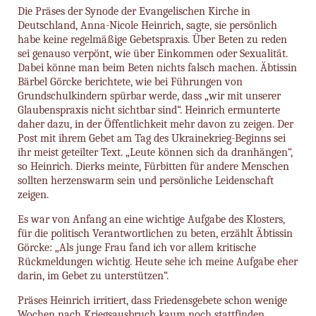
Die Präses der Synode der Evangelischen Kirche in
Deutschland, Anna-Nicole Heinrich, sagte, sie persönlich
habe keine regelmäßige Gebetspraxis. Über Beten zu reden
sei genauso verpönt, wie über Einkommen oder Sexualität.
Dabei könne man beim Beten nichts falsch machen. Äbtissin
Bärbel Görcke berichtete, wie bei Führungen von
Grundschulkindern spürbar werde, dass „wir mit unserer
Glaubenspraxis nicht sichtbar sind“. Heinrich ermunterte
daher dazu, in der Öffentlichkeit mehr davon zu zeigen. Der
Post mit ihrem Gebet am Tag des Ukrainekrieg-Beginns sei
ihr meist geteilter Text. „Leute können sich da dranhängen“,
so Heinrich. Dierks meinte, Fürbitten für andere Menschen
sollten herzenswarm sein und persönliche Leidenschaft
zeigen.
Es war von Anfang an eine wichtige Aufgabe des Klosters,
für die politisch Verantwortlichen zu beten, erzählt Äbtissin
Görcke: „Als junge Frau fand ich vor allem kritische
Rückmeldungen wichtig. Heute sehe ich meine Aufgabe eher
darin, im Gebet zu unterstützen“.
Präses Heinrich irritiert, dass Friedensgebete schon wenige
Wochen nach Kriegsausbruch kaum noch stattfinden.